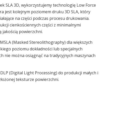
rek SLA 3D, wykorzystujemy technologię Low Force
óra jest kolejnym poziomem druku 3D SLA, który
ziałające na części podczas procesu drukowania.
kcji cienkościennych części z minimalnymi
ą jakością powierzchni.
MSLA (Masked Stereolithography) dla większych
okiego poziomu dokładności lub specjalnych
ych nie można osiągnąć na tradycyjnych maszynach
LP (Digital Light Processing) do produkcji małych i
złożonej teksturze powierzchni.