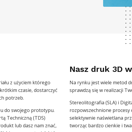
Nasz druk 3D w
iału z użyciem którego
Na rynku jest wiele metod dr
krótkim czasie, dostarczyć
sprawdzą się w realizacji T
ch potrzeb.
Stereolitografia (SLA) i Digi
łu do swojego prototypu.
rozpowszechnione procesy d
artą Techniczną (TDS)
selektywnie naświetlana prz
rodukt lub dasz nam znać,
tworząc bardzo cienkie i twa