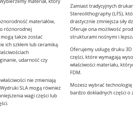
Wybierzemy materiał, który
Zamiast tradycyjnych druka
Stereolithography (LFS), kt
 różnorodność materiałów,
drastycznie zmniejsza siły d
zo różnorodnej
Oferuje ona możliwość produ
, mogą także zostać
strukturami nośnymi i lepsz
 ich szkłem lub ceramiką.
Oferujemy usługę druku 3D 
łaściwościach
części, które wymagają wys
ginanie, udarność czy
właściwości materiału, któr
FDM.
 właściwości nie zmieniają
Możesz wybrać technologię D
ń Wydruki SLA mogą również
bardzo dokładnych części o 
iejszenia wagi części lub
ści.