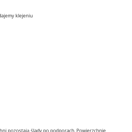
dajemy klejeniu
hni pozostają ślady po podporach. Powierzchnie