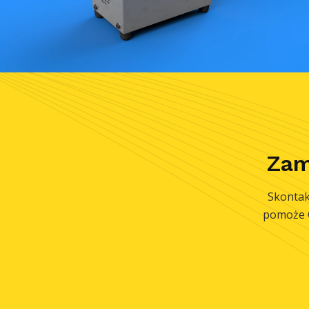
Zam
Skontak
pomoże C