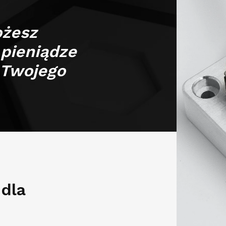
ożesz
pieniądze
 Twojego
 dla