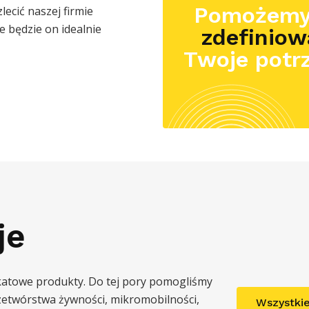
Pomożemy
zlecić naszej firmie
e będzie on idealnie
zdefiniow
Twoje potr
je
katowe produkty. Do tej pory pomogliśmy
rzetwórstwa żywności, mikromobilności,
Wszystkie