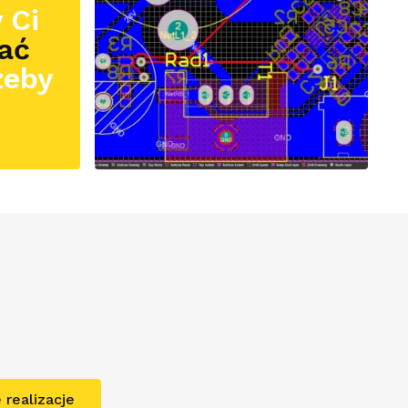
 Ci
ać
zeby
 realizacje